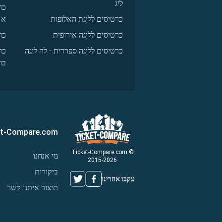
ליג
כר
כרטיסים לליגת האלופות
א
כרטיסים לליגה אירופית
כר
כרטיסים לליגה ספרדית - לה ליגה
כר
בו
et-Compare.com
© Ticket-Compare.com
מי אנחנו
2015-2026
ביקורות
עקבו אחרינו
תיצור איתנו קשר