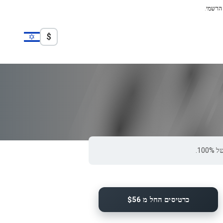
 הרשמי.
$
כרטיסים החל מ $56