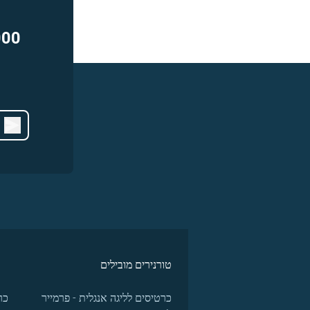
000
טורנירים מובילים
כרטיסים לליגה אנגלית - פרמייר
כר