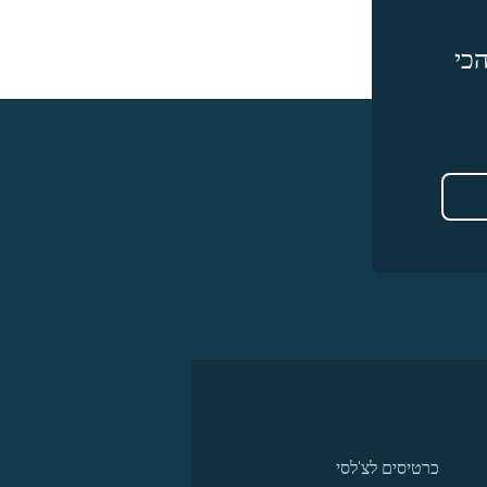
כי
כרטיסים לצ'לסי