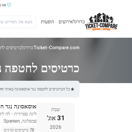
אנו 
כדורגל
אירועים
הופעות
Ticket-Compare.com
כדורגל
כרטיסים לחט
כרטיסים לחטפה נ
כל הכרטיסים לחטפה נגד אוסאסונה באתר Ticket-Compare.com הם אותנטיים, ממוכרים מאומתים מראש שמספקים אחריות של 100%.
אוסאסונה נגד ח
שבת
ליגה ספרדית - לה ליג
31 אוג'
פמפלונה, Spanien
2026
78 כרטיסים זמינים