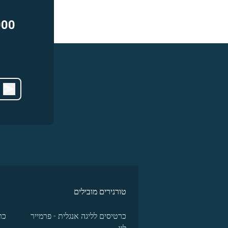
000
טורנירים מובילים
כרטיסים לליגה אנגלית - פרמייר
כר