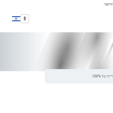
 הרשמי.
$