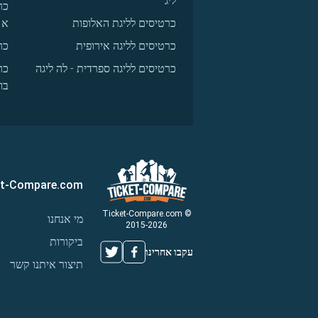
ליג
כר
כרטיסים לליגת האלופות
א
כרטיסים לליגה אירופית
כר
כרטיסים לליגה ספרדית - לה ליגה
כר
בו
et-Compare.com
© Ticket-Compare.com
מי אנחנו
2015-2026
ביקורות
עקבו אחרינו
תיצור איתנו קשר