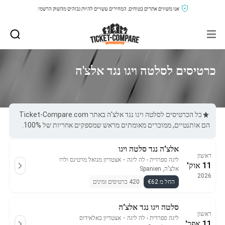
אנו משווים אתרים בטוחים, המחירים עשויים להיות גבוהים מהשוק הרשמי.
כרטיסים לסלטה ויגו נגד אלצ'ה
כל הכרטיסים לסלטה ויגו נגד אלצ'ה באתר Ticket-Compare.com
הם אותנטיים, ממוכרים מאומתים מראש שמספקים אחריות של 100%.
אלצ'ה נגד סלטה ויגו
ראשון
ליגה ספרדית - לה ליגה
・
אצטדיון מנואל מרטינס ולרו
11 אוק'
אלצ'ה, Spanien
2026
החל מ €62
420 כרטיסים זמינים
סלטה ויגו נגד אלצ'ה
ראשון
ליגה ספרדית - לה ליגה
・
אצטדיון באלאידוס
11 אפר'