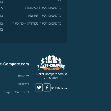
כר
כרטיסים לליגת האלופות
א
כרטיסים לליגה אירופית
כר
כרטיסים לליגה ספרדית - לה ליגה
כר
בו
et-Compare.com
© Ticket-Compare.com
מי אנחנו
2015-2026
ביקורות
עקבו אחרינו
תיצור איתנו קשר