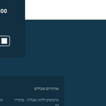
000
טורנירים מובילים
כרטיסים לליגה אנגלית - פרמייר
כר
ליג