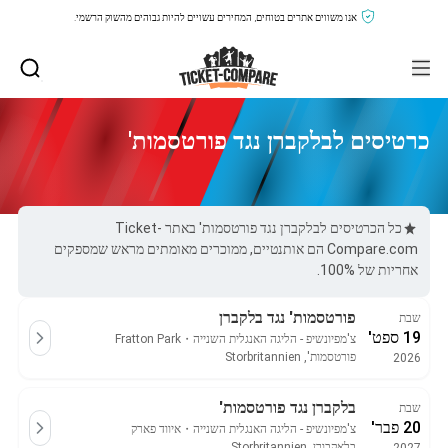
אנו משווים אתרים בטוחים, המחירים עשויים להיות גבוהים מהשוק הרשמי.
כרטיסים לבלקברן נגד פורטסמות'
כל הכרטיסים לבלקברן נגד פורטסמות' באתר Ticket-
Compare.com הם אותנטיים, ממוכרים מאומתים מראש שמספקים
אחריות של 100%.
פורטסמות' נגד בלקברן
שבת
19 ספט'
צ'מפיונשיפ - הליגה האנגלית השנייה
・
Fratton Park
פורטסמות', Storbritannien
2026
בלקברן נגד פורטסמות'
שבת
20 פבר'
צ'מפיונשיפ - הליגה האנגלית השנייה
・
איווד פארק
בלאקבורן, Storbritannien