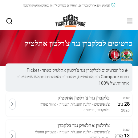
אנו משווים אתרים בטוחים, המחירים עשויים להיות גבוהים מהשוק הרשמי.
כרטיסים לבלקברן נגד צ'רלטון אתלטיק
כל הכרטיסים לבלקברן נגד צ'רלטון אתלטיק באתר Ticket-
Compare.com הם אותנטיים, ממוכרים מאומתים מראש שמספקים
אחריות של 100%.
בלקברן נגד צ'רלטון אתלטיק
שבת
28 נוב'
צ'מפיונשיפ - הליגה האנגלית השנייה
・
איווד פארק
בלאקבורן, בריטניה
2026
צ'רלטון אתלטיק נגד בלקברן
שבת
צ'מפיונשיפ - הליגה האנגלית השנייה
・
אצטדיון הוואלי
13 מרץ
לונדון, בריטניה