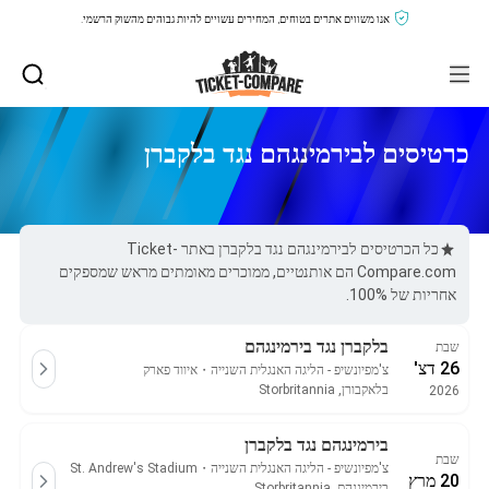
אנו משווים אתרים בטוחים, המחירים עשויים להיות גבוהים מהשוק הרשמי.
כרטיסים לבירמינגהם נגד בלקברן
כל הכרטיסים לבירמינגהם נגד בלקברן באתר Ticket-
Compare.com הם אותנטיים, ממוכרים מאומתים מראש שמספקים
אחריות של 100%.
בלקברן נגד בירמינגהם
שבת
26 דצ'
צ'מפיונשיפ - הליגה האנגלית השנייה
・
איווד פארק
בלאקבורן, Storbritannia
2026
בירמינגהם נגד בלקברן
שבת
צ'מפיונשיפ - הליגה האנגלית השנייה
・
St. Andrew's Stadium
20 מרץ
בירמינגהם, Storbritannia