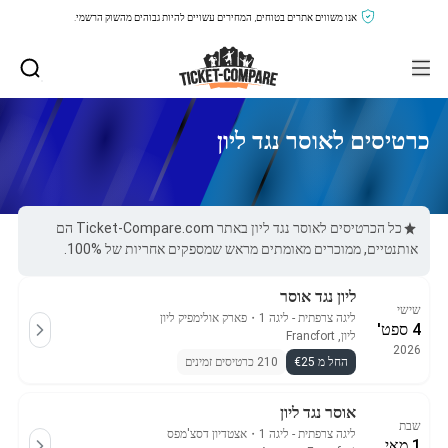
אנו משווים אתרים בטוחים, המחירים עשויים להיות גבוהים מהשוק הרשמי.
כרטיסים לאוסר נגד ליון
כל הכרטיסים לאוסר נגד ליון באתר Ticket-Compare.com הם
אותנטיים, ממוכרים מאומתים מראש שמספקים אחריות של 100%.
ליון נגד אוסר
שישי
ליגה צרפתית - ליגה 1
・
פארק אולימפיק ליון
4 ספט'
ליון, Francfort
2026
החל מ €25
210 כרטיסים זמינים
אוסר נגד ליון
שבת
ליגה צרפתית - ליגה 1
・
אצטדיון דסצ'מפס
1 מאי