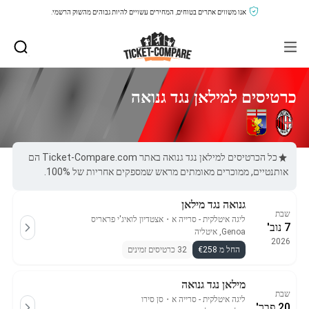
אנו משווים אתרים בטוחים, המחירים עשויים להיות גבוהים מהשוק הרשמי.
כרטיסים למילאן נגד גנואה
כל הכרטיסים למילאן נגד גנואה באתר Ticket-Compare.com הם
אותנטיים, ממוכרים מאומתים מראש שמספקים אחריות של 100%.
גנואה נגד מילאן
שבת
ליגה איטלקית - סרייה א
・
אצטדיון לואיג'י פראריס
7 נוב'
Genoa, איטליה
2026
החל מ €258
32 כרטיסים זמינים
מילאן נגד גנואה
שבת
ליגה איטלקית - סרייה א
・
סן סירו
20 פבר'