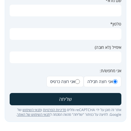
שם מלא*
טלפון*
אימייל (לא חובה)
אני מחפש/ת:
אני רוצה חבילה
אני רוצה כרטיס
שליחה
אתר זה מוגן על ידי reCAPTCHA וחלים
מדיניות הפרטיות
ו
תנאי השימוש
של
Google. לחיצה על כפתור "שליחה" מהווה הסכמה ל
תנאי השימוש של האתר
.