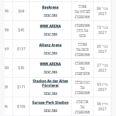
באייר
BayArena
פבר' 06
לברקוזן נגד
$68
296
2027
מפת ישיבה
אאוגסבורג
אאוגסבורג
WWK ARENA
פבר' 13
נגד ורדר
$45
198
2027
מפת ישיבה
ברמן
באיירן
Allianz Arena
פבר' 20
מינכן נגד
$137
869
2027
מפת ישיבה
אאוגסבורג
אאוגסבורג
WWK ARENA
פבר' 27
נגד
$45
200
2027
מפת ישיבה
אלברסברג
Stadion An der Alten
יוניון ברלין
מרץ 03
Försterei
נגד
$171
28
2027
אאוגסבורג
מפת ישיבה
פרייבורג
Europa-Park Stadion
מרץ 06
נגד
$106
36
2027
מפת ישיבה
אאוגסבורג