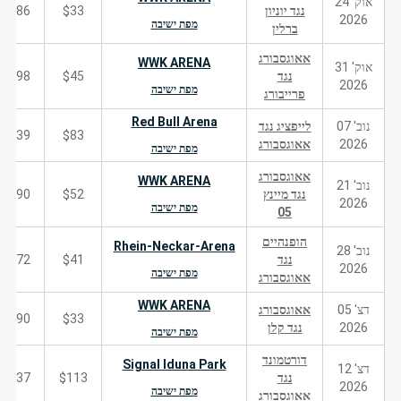
אוק' 24
נגד יוניון
$33
186
2026
מפת ישיבה
ברלין
אאוגסבורג
WWK ARENA
אוק' 31
נגד
$45
198
2026
מפת ישיבה
פרייבורג
Red Bull Arena
נוב' 07
לייפציג נגד
239
$83
2026
אאוגסבורג
מפת ישיבה
אאוגסבורג
WWK ARENA
נוב' 21
נגד מיינץ
$52
190
2026
מפת ישיבה
05
הופנהיים
Rhein-Neckar-Arena
נוב' 28
נגד
$41
172
2026
מפת ישיבה
אאוגסבורג
WWK ARENA
דצ' 05
אאוגסבורג
190
$33
2026
נגד קלן
מפת ישיבה
דורטמונד
Signal Iduna Park
דצ' 12
נגד
$113
837
2026
מפת ישיבה
אאוגסבורג