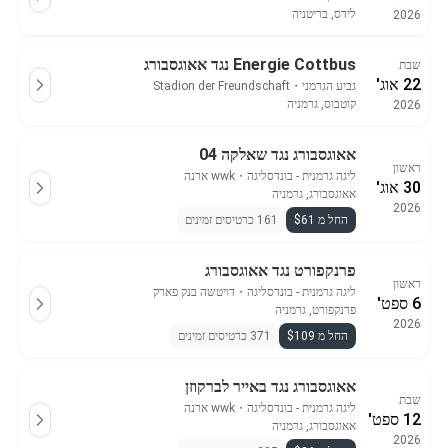
לידס, בריטניה
2026
Energie Cottbus נגד אאוגסבורג
שבת
22 אוג'
גביע הגרמני
・
Stadion der Freundschaft
קוטבוס, גרמניה
2026
אאוגסבורג נגד שאלקה 04
ראשון
ליגה גרמנית - בונדסליגה
・
wwk ארנה
30 אוג'
אאוגסבורג, גרמניה
2026
החל מ $61
161 כרטיסים זמינים
פרנקפורט נגד אאוגסבורג
ראשון
ליגה גרמנית - בונדסליגה
・
דויטשה בנק פארק
6 ספט'
פרנקפורט, גרמניה
2026
החל מ $109
371 כרטיסים זמינים
אאוגסבורג נגד באייר לברקוזן
שבת
ליגה גרמנית - בונדסליגה
・
wwk ארנה
12 ספט'
אאוגסבורג, גרמניה
2026