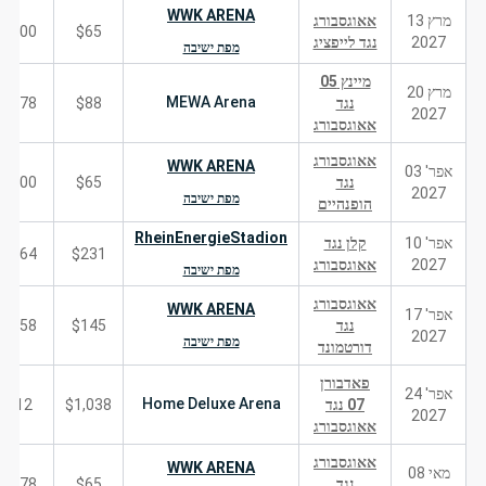
WWK ARENA
מרץ 13
אאוגסבורג
200
$65
2027
נגד לייפציג
מפת ישיבה
מיינץ 05
מרץ 20
MEWA Arena
נגד
$88
178
2027
אאוגסבורג
אאוגסבורג
WWK ARENA
אפר' 03
נגד
$65
200
2027
מפת ישיבה
הופנהיים
RheinEnergieStadion
אפר' 10
קלן נגד
164
$231
2027
אאוגסבורג
מפת ישיבה
אאוגסבורג
WWK ARENA
אפר' 17
נגד
$145
158
2027
מפת ישיבה
דורטמונד
פאדבורן
אפר' 24
Home Deluxe Arena
07 נגד
$1,038
12
2027
אאוגסבורג
אאוגסבורג
WWK ARENA
מאי 08
נגד
$65
178