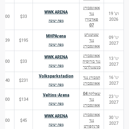
אאוגסבורג
WWK ARENA
דצ' 19
נגד
200
$33
2026
פאדבורן
מפת ישיבה
07
שטוטגרט
MHPArena
ינו' 09
נגד
$195
139
2027
מפת ישיבה
אאוגסבורג
אאוגסבורג
WWK ARENA
ינו' 13
נגד בורוסיה
$33
200
2027
מפת ישיבה
מנשנגלדבך
Volksparkstadion
ינו' 16
המבורג נגד
140
$231
2027
אאוגסבורג
מפת ישיבה
שאלקה 04
Veltins-Arena
ינו' 23
נגד
$134
100
2027
מפת ישיבה
אאוגסבורג
אאוגסבורג
WWK ARENA
ינו' 30
נגד
$45
200
2027
מפת ישיבה
פרנקפורט