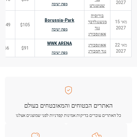
2027
מפת ישיבה
שטוטגרט
בורוסיה
Borussia-Park
מאי 15
מנשנגלדבך
249
$105
2027
נגד
מפת ישיבה
אאוגסבורג
WWK ARENA
מאי 22
אאוגסבורג
66
$91
2027
נגד המבורג
מפת ישיבה
האתרים הבטוחים והמאובטחים בעולם
כל האתרים עוברים בדיקות אמינות קפדניות לפני שמוצגים אצלנו