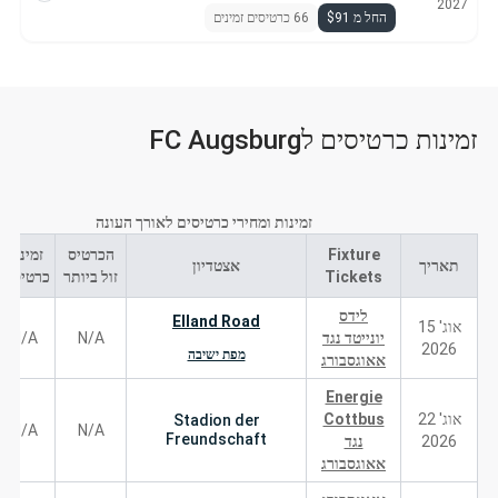
2027
החל מ $91
66 כרטיסים זמינים
זמינות כרטיסים לFC Augsburg
זמינות ומחירי כרטיסים לאורך העונה
Fixture
הכרטיס
זמינות
תאריך
אצטדיון
Tickets
זול ביותר
כרטיסים
לידס
Elland Road
אוג' 15
יונייטד נגד
N/A
N/A
2026
מפת ישיבה
אאוגסבורג
Energie
אוג' 22
Cottbus
Stadion der
N/A
N/A
Freundschaft
2026
נגד
אאוגסבורג