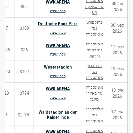
אאוגסבורג
WWK ARENA
אוג' 30
נגד שאלקה
$61
161
2026
מפת ישיבה
04
פרנקפורט
Deutsche Bank Park
ספט' 06
נגד
$109
371
2026
מפת ישיבה
אאוגסבורג
אאוגסבורג
WWK ARENA
ספט' 12
נגד באייר
$36
225
2026
מפת ישיבה
לברקוזן
ורדר ברמן
Weserstadion
ספט' 19
נגד
$107
120
2026
מפת ישיבה
אאוגסבורג
אאוגסבורג
WWK ARENA
אוק' 10
נגד באיירן
$794
28
2026
מפת ישיבה
מינכן
אלברסברג
אוק' 17
Waldstadion an der
נגד
$2,970
6
Kaiserlinde
2026
אאוגסבורג
אאוגסבורג
WWK ARENA