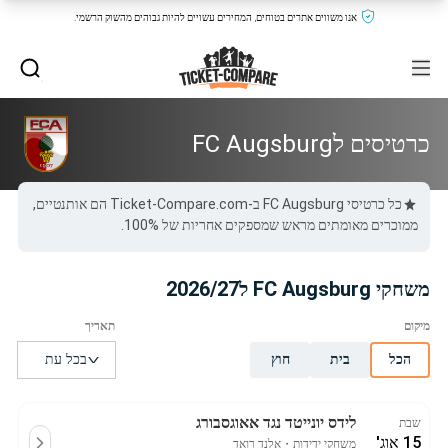
אנו משווים אתרים בטוחים, המחירים עשויים להיות גבוהים מהשוק הרשמי.
כרטיסים לFC Augsburg
כל כרטיסי FC Augsburg ב-Ticket-Compare.com הם אותנטיים,
ממוכרים מאומתים מראש שמספקים אחריות של 100%.
משחקי FC Augsburg ל2026/27
הכל
בית
חוץ
לידס יונייטד נגד אאוגסבורג
שבת
15 אוג'
משחקי ידידות
・
אלנד רואד