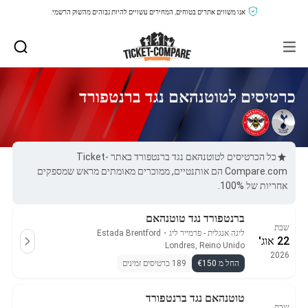
אנו משווים אתרים בטוחים, המחירים עשויים להיות גבוהים מהשוק הרשמי.
כרטיסים לטוטנהאם נגד ברנטפורד
כל הכרטיסים לטוטנהאם נגד ברנטפורד באתר Ticket-
Compare.com הם אותנטיים, ממוכרים מאומתים מראש שמספקים
אחריות של 100%.
ברנטפורד נגד טוטנהאם
שבת
ליגה אנגלית - פרמייר ליג
・
Estada Brentford
22 אוג'
Londres, Reino Unido
2026
החל מ €150
189 כרטיסים זמינים
טוטנהאם נגד ברנטפורד
שבת