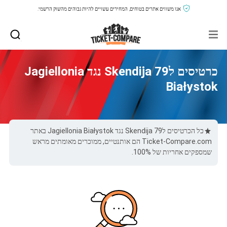
אנו משווים אתרים בטוחים, המחירים עשויים להיות גבוהים מהשוק הרשמי.
כרטיסים לSkendija 79 נגד Jagiellonia
Białystok
כל הכרטיסים לSkendija 79 נגד Jagiellonia Białystok באתר
Ticket-Compare.com הם אותנטיים, ממוכרים מאומתים מראש
שמספקים אחריות של 100%.