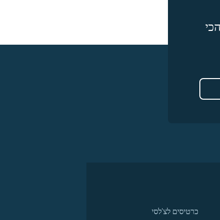
כי
כרטיסים לצ'לסי