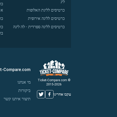
ליג
כר
כרטיסים לליגת האלופות
א
כרטיסים לליגה אירופית
כר
כרטיסים לליגה ספרדית - לה ליגה
כר
בו
et-Compare.com
© Ticket-Compare.com
מי אנחנו
2015-2026
ביקורות
עקבו אחרינו
תיצור איתנו קשר