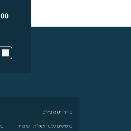
000
טורנירים מובילים
כרטיסים לליגה אנגלית - פרמייר
כר