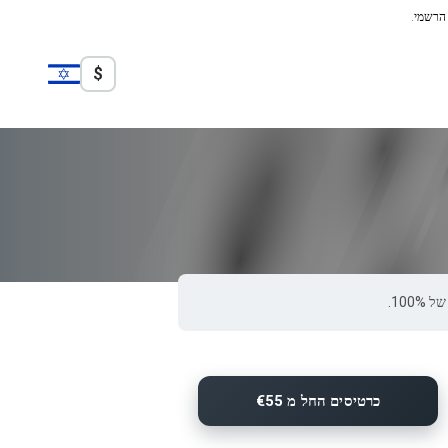
 הרשמי.
$
כרטיסים החל מ €55