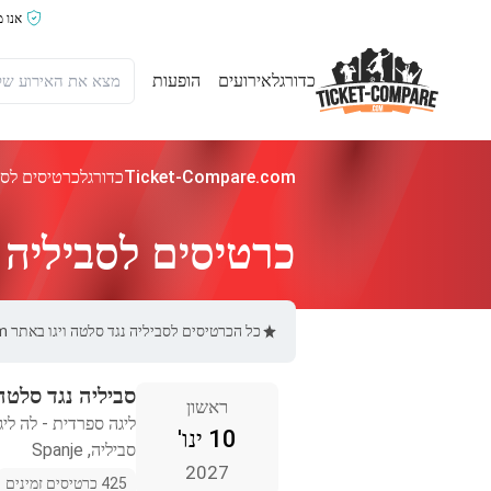
אנו 
כדורגל
אירועים
הופעות
Ticket-Compare.com
כדורגל
כרטיסים לסבי
כרטיסים לסביליה נ
כל הכרטיסים לסביליה נגד סלטה ויגו באתר Ticket-Compare.com הם אותנטיים, ממוכרים מאומתים מראש שמספקים אחריות של 100%.
סביליה נגד סלטה 
ראשון
ליגה ספרדית - לה ליג
10 ינו'
סביליה, Spanje
2027
425 כרטיסים זמינים