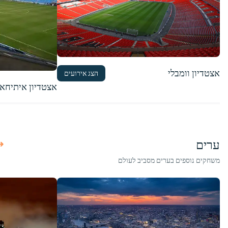
אצטדיון וומבלי
הצג אירועים
אצטדיון איתיחא
ערים
משחקים נוספים בערים מסביב לעולם