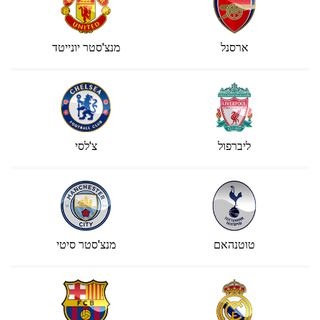
ארסנל
מנצ'סטר יונייטד
ליברפול
צ'לסי
טוטנהאם
מנצ'סטר סיטי