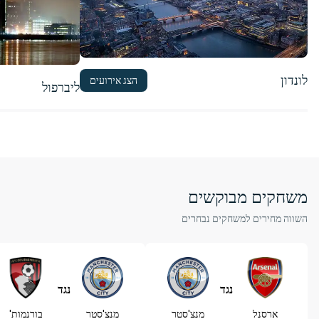
לונדון
הצג אירועים
ליברפול
משחקים מבוקשים
השווה מחירים למשחקים נבחרים
נגד
נגד
ארסנל
מנצ'סטר
מנצ'סטר
בורנמות'