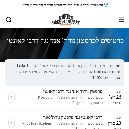
אנו משווים אתרים בטוחים, המחירים עשויים להיות גבוהים מהשוק הרשמי.
כרטיסים לפרסטון נורת' אנד נגד דרבי קאונטי
כל הכרטיסים לפרסטון נורת' אנד נגד דרבי קאונטי באתר Ticket-
Compare.com הם אותנטיים, ממוכרים מאומתים מראש שמספקים
אחריות של 100%.
פרסטון נורת' אנד נגד דרבי קאונטי
שבת
26 דצ'
צ'מפיונשיפ - הליגה האנגלית השנייה
・
Deepdale
פרסטון, Regno Unito
2026
דרבי קאונטי נגד פרסטון נורת' אנד
שבת
20 מרץ
צ'מפיונשיפ - הליגה האנגלית השנייה
・
Pride Park Stadium
דרבי, Regno Unito