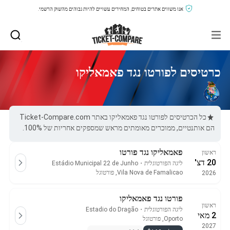
אנו משווים אתרים בטוחים, המחירים עשויים להיות גבוהים מהשוק הרשמי.
כרטיסים לפורטו נגד פאמאליקו
כל הכרטיסים לפורטו נגד פאמאליקו באתר Ticket-Compare.com
הם אותנטיים, ממוכרים מאומתים מראש שמספקים אחריות של 100%.
פאמאליקו נגד פורטו
ראשון
20 דצ'
ליגה הפורטוגלית
・
Estádio Municipal 22 de Junho
Vila Nova de Famalicao, פורטוגל
2026
פורטו נגד פאמאליקו
ראשון
ליגה הפורטוגלית
・
Estadio do Dragão
2 מאי
Oporto, פורטוגל
2027