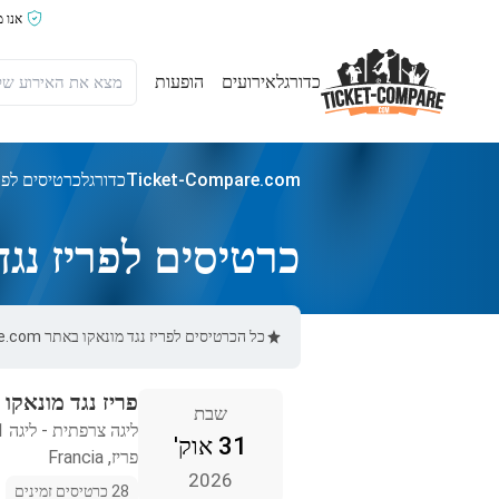
אנו 
כדורגל
אירועים
הופעות
Ticket-Compare.com
כדורגל
כרטיסים לפרי
כרטיסים לפריז נגד
כל הכרטיסים לפריז נגד מונאקו באתר Ticket-Compare.com הם אותנטיים, ממוכרים מאומתים מראש שמספקים אחריות של 100%.
פריז נגד מונאקו
שבת
ליגה צרפתית - ליגה 1
31 אוק'
פריז, Francia
2026
28 כרטיסים זמינים