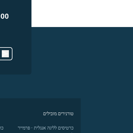
000
טורנירים מובילים
כרטיסים לליגה אנגלית - פרמייר
כר