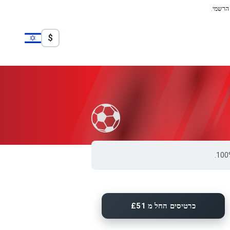
 הרשמי.
$
כרטיסים החל מ £51