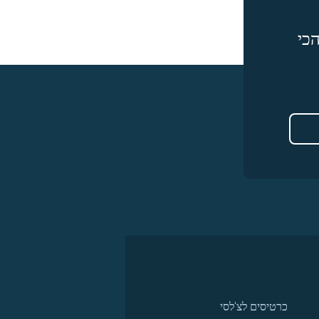
כי
כרטיסים לצ'לסי