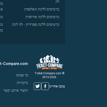
ליג
כר
כרטיסים לליגת האלופות
א
כרטיסים לליגה אירופית
כר
כרטיסים לליגה ספרדית - לה ליגה
כר
בו
et-Compare.com
© Ticket-Compare.com
מי אנחנו
2015-2026
ביקורות
עקבו אחרינו
תיצור איתנו קשר