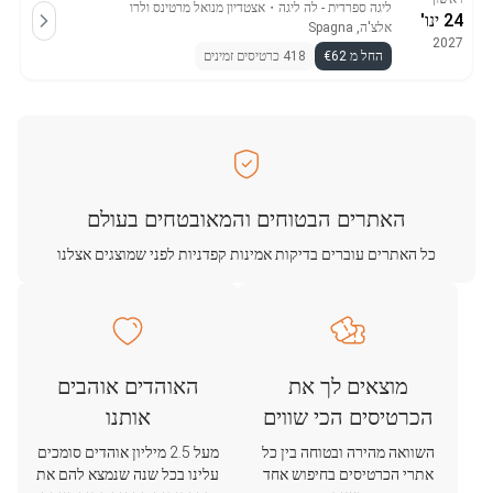
ליגה ספרדית - לה ליגה
・
אצטדיון מנואל מרטינס ולרו
24 ינו'
אלצ'ה, Spagna
2027
החל מ €62
418 כרטיסים זמינים
האתרים הבטוחים והמאובטחים בעולם
כל האתרים עוברים בדיקות אמינות קפדניות לפני שמוצגים אצלנו
מוצאים לך את
האוהדים אוהבים
הכרטיסים הכי שווים
אותנו
השוואה מהירה ובטוחה בין כל
מעל 2.5 מיליון אוהדים סומכים
אתרי הכרטיסים בחיפוש אחד
עלינו בכל שנה שנמצא להם את