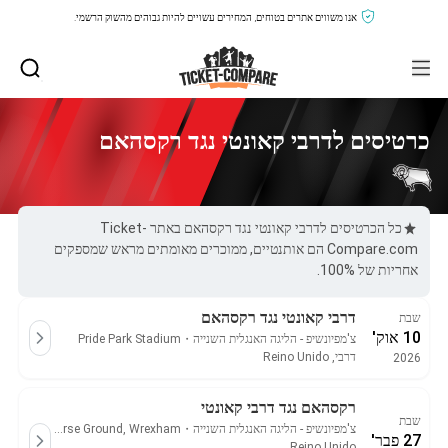
אנו משווים אתרים בטוחים, המחירים עשויים להיות גבוהים מהשוק הרשמי.
כרטיסים לדרבי קאונטי נגד רקסהאם
כל הכרטיסים לדרבי קאונטי נגד רקסהאם באתר Ticket-
Compare.com הם אותנטיים, ממוכרים מאומתים מראש שמספקים
אחריות של 100%.
דרבי קאונטי נגד רקסהאם
שבת
10 אוק'
צ'מפיונשיפ - הליגה האנגלית השנייה
・
Pride Park Stadium
דרבי, Reino Unido
2026
רקסהאם נגד דרבי קאונטי
שבת
צ'מפיונשיפ - הליגה האנגלית השנייה
・
Racecourse Ground, Wrexham
27 פבר'
Reino Unido