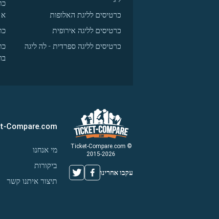
כר
כרטיסים לליגת האלופות
א
כרטיסים לליגה אירופית
כר
כרטיסים לליגה ספרדית - לה ליגה
כר
בו
et-Compare.com
© Ticket-Compare.com
מי אנחנו
2015-2026
ביקורות
עקבו אחרינו
תיצור איתנו קשר