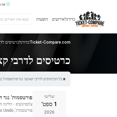
אנו 
כדורגל
אירועים
הופעות
Ticket-Compare.com
כדורגל
כרטיסים לדר
כרטיסים לדרבי קאו
כל הכרטיסים לדרבי קאונטי נגד פורטסמות' באתר Ticket-Compare.com הם אותנטיים, ממוכרים מאומתים מראש שמספקים אחר
שלישי
פורטסמות' נגד ד
1 ספט'
צ'מפיונשיפ - הליגה ה
פורטסמות', Reino Unido
2026