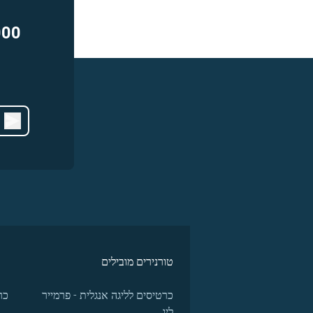
000
טורנירים מובילים
כרטיסים לליגה אנגלית - פרמייר
כר
ליג