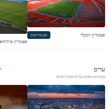
אצטדיון וומבלי
הצג אירועים
אצטדיון איתיחא
ערים
משחקים נוספים בערים מסביב לעולם