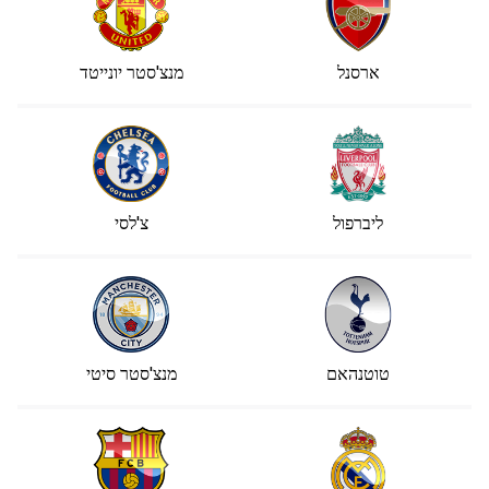
ארסנל
מנצ'סטר יונייטד
ליברפול
צ'לסי
טוטנהאם
מנצ'סטר סיטי