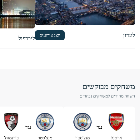
לונדון
הצג אירועים
ליברפול
משחקים מבוקשים
השווה מחירים למשחקים נבחרים
נגד
נגד
ארסנל
מנצ'סטר
מנצ'סטר
בורנמות'