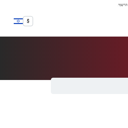
 הרשמי.
$