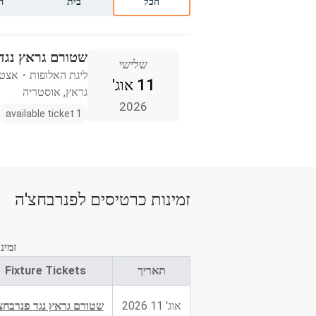
הכל
בית
ח
שטורם גראץ נגד
שלישי
ליגת האלופות
・
אצטדי
11 אוג'
גראץ, אוסטריה
2026
1 available ticket
זמינות כרטיסים לפנרבחצ'ה
זמינ
תאריך
Fixture Tickets
אוג' 11 2026
שטורם גראץ נגד פנרבחצ