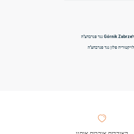
צ'ה
ויקטוריה פלזן נגד פנרבחצ'ה
האוהדים אוהבים אותנו