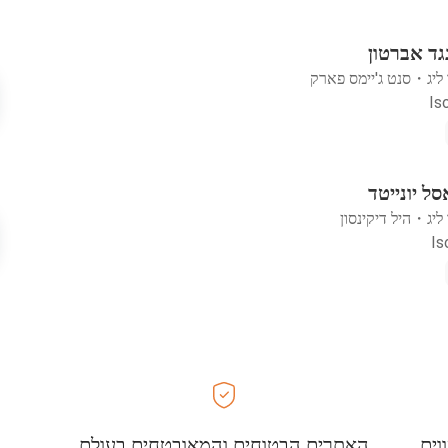
נגד אברטון
ליג
・
סנט ג'יימס פארק
סל יונייטד
ליג
・
היל דיקינסון
וים
האתרים הבטוחים והמאובטחים בעולם