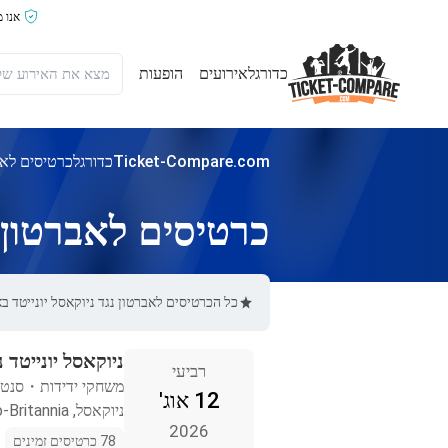
אנו 
כדורגל
אירועים
הופעות
Ticket-Compare.com
כדורגל
כרטיסים לאבר
כרטיסים לאברטון נ
כל הכרטיסים לאברטון נגד ניוקאסל יונייטד באתר Ticket-Compare.com הם אותנטיים, ממוכרים מאומתים מראש שמספקים אחרי
ניוקאסל יונייטד 
רביעי
משחקי ידידות
・
סנט 
12 אוג'
ניוקאסל, Iso-Britannia
2026
78 כרטיסים זמינים