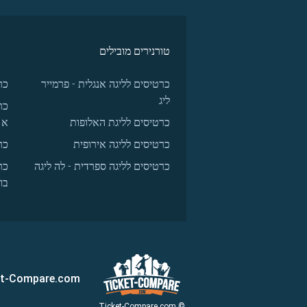
טורנירים מובילים
כרטיסים לליגה אנגלית - פרמייר
כר
ליג
כר
כרטיסים לליגת האלופות
א
כרטיסים לליגה אירופית
כר
כרטיסים לליגה ספרדית - לה ליגה
כר
בו
et-Compare.com
© Ticket-Compare.com