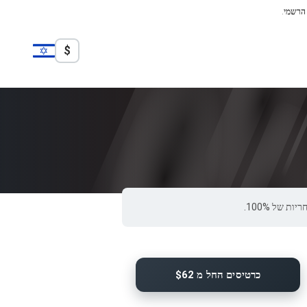
 הרשמי.
$
כרטיסים החל מ $62