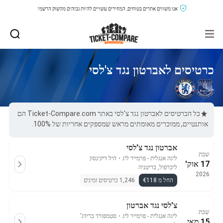
אנו משווים אתרים בטוחים, המחירים עשויים להיות גבוהים מהשוק הרשמי.
כרטיסים לאברטון נגד צ'לסי
כל הכרטיסים לאברטון נגד צ'לסי באתר Ticket-Compare.com הם
אותנטיים, ממוכרים מאומתים מראש שמספקים אחריות של 100%.
אברטון נגד צ'לסי
שבת
ליגה אנגלית - פרמייר ליג
・
היל דיקינסון
17 אוק'
ליברפול, בריטניה
2026
החל מ €118
1,246 כרטיסים זמינים
צ'לסי נגד אברטון
שבת
ליגה אנגלית - פרמייר ליג
・
סטמפורד ברידג'
15 מאי