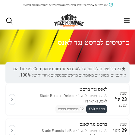
אנו משווים אתרים בטוחים, המחירים עשויים להיות גבוהים מהשוק הרשמי.
כרטיסים לברסט נגד לאנס
כל הכרטיסים לברסט נגד לאנס באתר Ticket-Compare.com הם
אותנטיים, ממוכרים מאומתים מראש שמספקים אחריות של 100%.
לאנס נגד ברסט
שבת
ליגה צרפתית - ליגה 1
・
Stade Bollaert-Delelis
23 ינו'
לאנס, Frankrike
2027
החל מ €60
32 כרטיסים זמינים
ברסט נגד לאנס
שבת
29 מאי
ליגה צרפתית - ליגה 1
・
Stade Francis-Le Ble