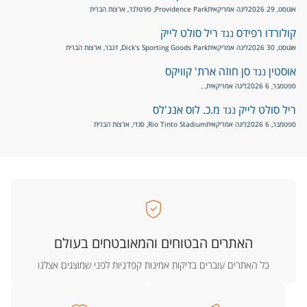
אוגוסט, 29 2026
ליגה אמריקאית
Providence Park, פורטלנד, ארצות הברית
קולורדו רפידס
ריל סולט לייק
נגד
אוגוסט, 30 2026
ליגה אמריקאית
Dick's Sporting Goods Park, דנבר, ארצות הברית
אוסטין
סן חוזה ארת' קוויקס
נגד
ספטמבר, 6 2026
ליגה אמריקאית
, ,
ריל סולט לייק
מ.כ. לוס אנג'לס
נגד
ספטמבר, 6 2026
ליגה אמריקאית
Rio Tinto Stadium, סנדי, ארצות הברית
האתרים הבטוחים והמאובטחים בעולם
כל האתרים עוברים בדיקות אמינות קפדניות לפני שמוצגים אצלנו