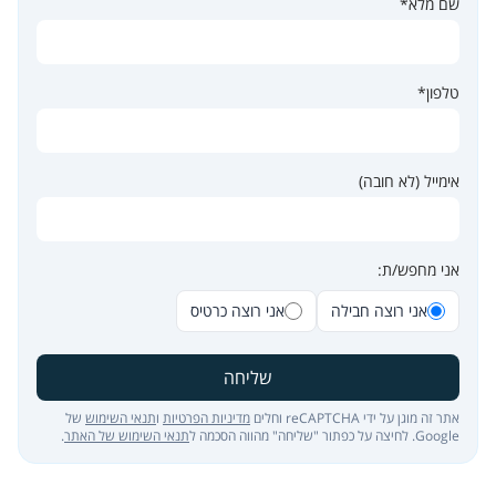
שם מלא*
טלפון*
אימייל (לא חובה)
אני מחפש/ת:
אני רוצה חבילה
אני רוצה כרטיס
שליחה
אתר זה מוגן על ידי reCAPTCHA וחלים
מדיניות הפרטיות
ו
תנאי השימוש
של
Google. לחיצה על כפתור "שליחה" מהווה הסכמה ל
תנאי השימוש של האתר
.