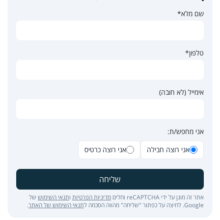
שם מלא*
טלפון*
אימייל (לא חובה)
אני מחפש/ת:
אני רוצה חבילה
אני רוצה כרטיס
שליחה
אתר זה מוגן על ידי reCAPTCHA וחלים
מדיניות הפרטיות
ו
תנאי השימוש
של
Google. לחיצה על כפתור "שליחה" מהווה הסכמה ל
תנאי השימוש של האתר
.