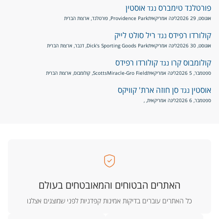
פורטלנד טימברס
אוסטין
נגד
אוגוסט, 29 2026
ליגה אמריקאית
Providence Park, פורטלנד, ארצות הברית
קולורדו רפידס
ריל סולט לייק
נגד
אוגוסט, 30 2026
ליגה אמריקאית
Dick's Sporting Goods Park, דנבר, ארצות הברית
קולומבוס קרו
קולורדו רפידס
נגד
ספטמבר, 5 2026
ליגה אמריקאית
ScottsMiracle-Gro Field, קולומבוס, ארצות הברית
אוסטין
סן חוזה ארת' קוויקס
נגד
ספטמבר, 6 2026
ליגה אמריקאית
, ,
האתרים הבטוחים והמאובטחים בעולם
כל האתרים עוברים בדיקות אמינות קפדניות לפני שמוצגים אצלנו