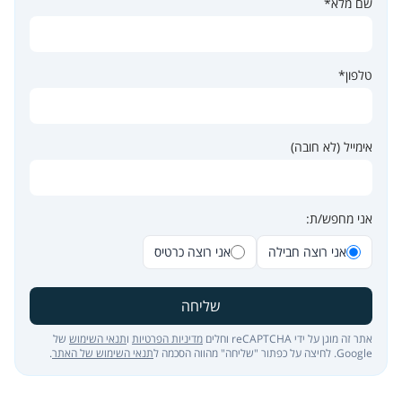
שם מלא*
טלפון*
אימייל (לא חובה)
אני מחפש/ת:
אני רוצה חבילה
אני רוצה כרטיס
שליחה
אתר זה מוגן על ידי reCAPTCHA וחלים
מדיניות הפרטיות
ו
תנאי השימוש
של
Google. לחיצה על כפתור "שליחה" מהווה הסכמה ל
תנאי השימוש של האתר
.