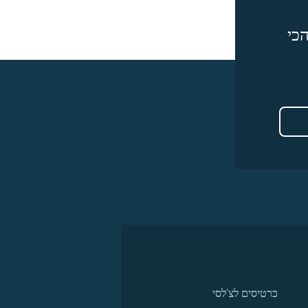
כי
כרטיסים לצ'לסי