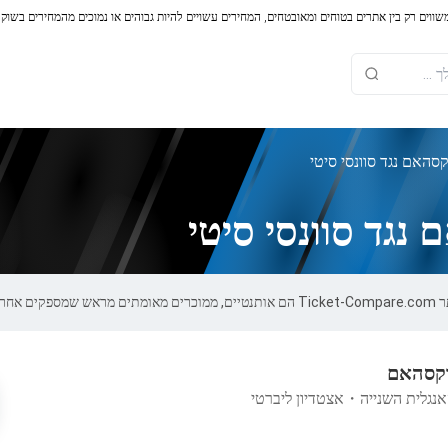
משווים רק בין אתרים בטוחים ומאובטחים, המחירים עשויים להיות גבוהים או נמוכים מהמחירים בשוק
סהאם נגד סוונסי סיטי
נגד סוונסי סיטי
100%.
 רקסהאם
אנגלית השנייה
・
אצטדיון ליברטי