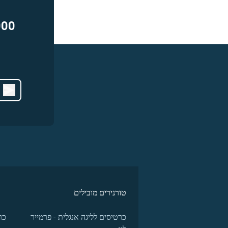
000
טורנירים מובילים
כרטיסים לליגה אנגלית - פרמייר
כר