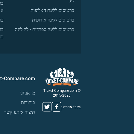
ליג
כר
כרטיסים לליגת האלופות
א
כרטיסים לליגה אירופית
כר
כרטיסים לליגה ספרדית - לה ליגה
כר
בו
et-Compare.com
© Ticket-Compare.com
מי אנחנו
2015-2026
ביקורות
עקבו אחרינו
תיצור איתנו קשר