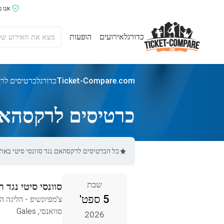
אנו 
כדורגל
אירועים
הופעות
Ticket-Compare.com
כדורגל
כרטיסים לרק
כרטיסים לרקסהאם 
כל הכרטיסים לרקסהאם נגד סוונסי סיטי באתר Ticket-Compare.com הם אותנטיים, ממוכרים מאומתים מראש שמספקים אחריות של 
שבת
סוונסי סיטי נגד
5 ספט'
צ'מפיונשיפ - הליגה ה
סוואנסי, Gales
2026