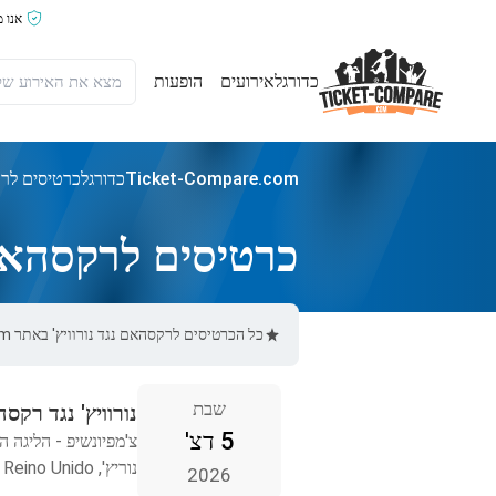
אנו 
כדורגל
אירועים
הופעות
Ticket-Compare.com
כדורגל
כרטיסים לרק
כרטיסים לרקסהאם נ
כל הכרטיסים לרקסהאם נגד נורוויץ' באתר Ticket-Compare.com הם אותנטיים, ממוכרים מאומתים מראש שמספקים אחריות של 100%.
שבת
נורוויץ' נגד רקס
5 דצ'
צ'מפיונשיפ - הליגה ה
נוריץ', Reino Unido
2026