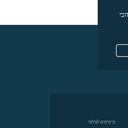
כי
כרטיסים לצ'לסי