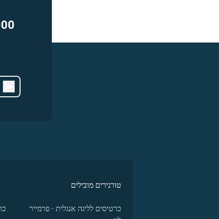
000
טורנירים מובילים
כרטיסים לליגה אנגלית - פרמייר
כר