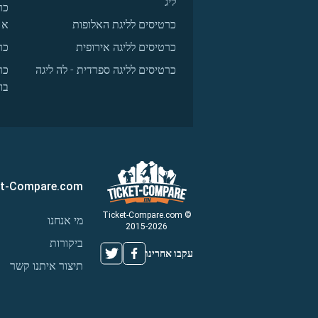
ליג
כר
כרטיסים לליגת האלופות
א
כרטיסים לליגה אירופית
כר
כרטיסים לליגה ספרדית - לה ליגה
כר
בו
et-Compare.com
© Ticket-Compare.com
מי אנחנו
2015-2026
ביקורות
עקבו אחרינו
תיצור איתנו קשר