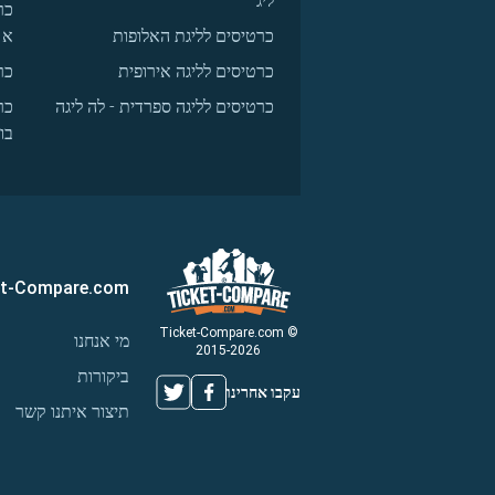
ליג
כר
כרטיסים לליגת האלופות
א
כרטיסים לליגה אירופית
כר
כרטיסים לליגה ספרדית - לה ליגה
כר
בו
et-Compare.com
© Ticket-Compare.com
מי אנחנו
2015-2026
ביקורות
עקבו אחרינו
תיצור איתנו קשר