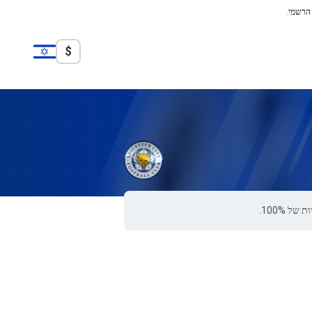
 הרשמי.
$