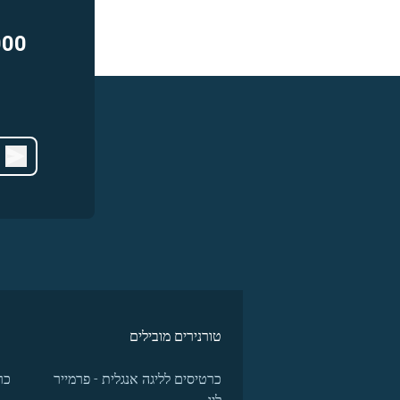
000
טורנירים מובילים
כרטיסים לליגה אנגלית - פרמייר
כר