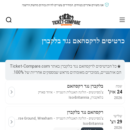
אנו משווים אתרים בטוחים, המחירים עשויים להיות גבוהים מהשוק הרשמי.
כרטיסים לרקסהאם נגד בלקברן
כל הכרטיסים לרקסהאם נגד בלקברן באתר Ticket-Compare.com
הם אותנטיים, ממוכרים מאומתים מראש שמספקים אחריות של 100%.
בלקברן נגד רקסהאם
שבת
24 אוק'
צ'מפיונשיפ - הליגה האנגלית השנייה
・
איווד פארק
בלאקבורן, Iso-Britannia
2026
רקסהאם נגד בלקברן
שלישי
צ'מפיונשיפ - הליגה האנגלית השנייה
・
Racecourse Ground, Wrexham
29 דצ'
Iso-Britannia
2026