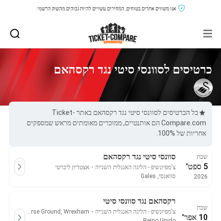
אנו משווים אתרים בטוחים, המחירים עשויים להיות גבוהים מהשוק הרשמי.
כרטיסים לסוונסי סיטי נגד רקסהאם
כל הכרטיסים לסוונסי סיטי נגד רקסהאם באתר Ticket-
Compare.com הם אותנטיים, ממוכרים מאומתים מראש שמספקים
אחריות של 100%.
סוונסי סיטי נגד רקסהאם
שבת
5 ספט'
צ'מפיונשיפ - הליגה האנגלית השנייה
・
אצטדיון ליברטי
סוואנסי, Gales
2026
רקסהאם נגד סוונסי סיטי
שבת
צ'מפיונשיפ - הליגה האנגלית השנייה
・
Racecourse Ground, Wrexham
10 אפר'
Reino Unido