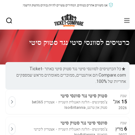
אנו משווים אתרים בטוחים, המחירים עשויים להיות גבוהים מהשוק הרשמי.
כרטיסים לסוונסי סיטי נגד סטוק סיטי
כל הכרטיסים לסוונסי סיטי נגד סטוק סיטי באתר Ticket-
Compare.com הם אותנטיים, ממוכרים מאומתים מראש שמספקים
אחריות של 100%.
סטוק סיטי נגד סוונסי סיטי
שבת
15 אוג'
צ'מפיונשיפ - הליגה האנגלית השנייה
・
אצטדיון bet365
סטוק און טרנט, Iso-Britannia
2026
סוונסי סיטי נגד סטוק סיטי
שבת
6 מרץ
צ'מפיונשיפ - הליגה האנגלית השנייה
・
אצטדיון ליברטי
סוואנסי, Iso-Britannia