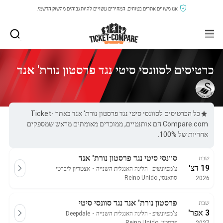
אנו משווים אתרים בטוחים, המחירים עשויים להיות גבוהים מהשוק הרשמי.
כרטיסים לסוונסי סיטי נגד פרסטון נורת' אנד
כל הכרטיסים לסוונסי סיטי נגד פרסטון נורת' אנד באתר Ticket-
Compare.com הם אותנטיים, ממוכרים מאומתים מראש שמספקים
אחריות של 100%.
סוונסי סיטי נגד פרסטון נורת' אנד
שבת
19 דצ'
צ'מפיונשיפ - הליגה האנגלית השנייה
・
אצטדיון ליברטי
סוואנסי, Reino Unido
2026
פרסטון נורת' אנד נגד סוונסי סיטי
שבת
3 אפר'
צ'מפיונשיפ - הליגה האנגלית השנייה
・
Deepdale
פרסטון, Reino Unido