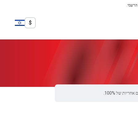
 הרשמי.
$