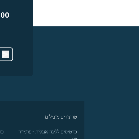
000
טורנירים מובילים
כרטיסים לליגה אנגלית - פרמייר
כר