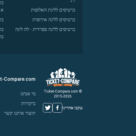
ליג
כר
כרטיסים לליגת האלופות
א
כרטיסים לליגה אירופית
כר
כרטיסים לליגה ספרדית - לה ליגה
כר
בו
et-Compare.com
© Ticket-Compare.com
מי אנחנו
2015-2026
ביקורות
עקבו אחרינו
תיצור איתנו קשר