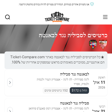
אנו משווים אתרים בטוחים, המחירים עשויים להיות גבוהים מהשוק הרשמי.
כרטיסים לסביליה נגד לבאנטה
כל הכרטיסים לסביליה נגד לבאנטה באתר Ticket-Compare.com
הם אותנטיים, ממוכרים מאומתים מראש שמספקים אחריות של 100%.
לבאנטה נגד סביליה
ראשון
ליגה ספרדית - לה ליגה
・
אצטדיון העיר ולנסיה
11 אוק'
ולנסיה, ספרד
2026
החל מ $172
152 כרטיסים זמינים
סביליה נגד לבאנטה
רביעי
ליגה ספרדית - לה ליגה
・
אצטדיון רמון סאנצ'ס פיחואן
21 אפר'