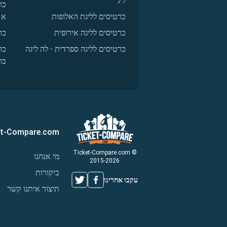
ליג
כר
כרטיסים לליגת האלופות
א
כרטיסים לליגה אירופית
כר
כרטיסים לליגה ספרדית - לה ליגה
כר
בו
et-Compare.com
© Ticket-Compare.com
מי אנחנו
2015-2026
ביקורות
עקבו אחרינו
תיצור איתנו קשר