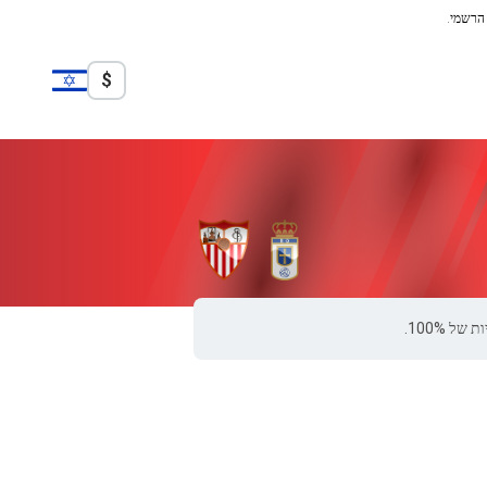
 הרשמי.
$