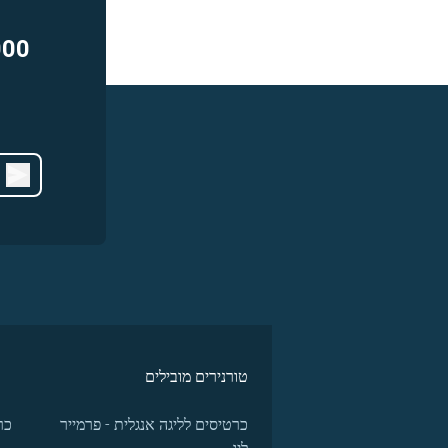
000
טורנירים מובילים
כרטיסים לליגה אנגלית - פרמייר
כר