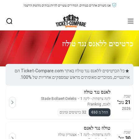
אנו משווים אתרים בטוחים, המחירים עשויים להיות גבוהים מהשוק הרשמי.
כרטיסים ללאנס נגד טולוז
כל הכרטיסים ללאנס נגד טולוז באתר Ticket-Compare.com הם
אותנטיים, ממוכרים מאומתים מראש שמספקים אחריות של 100%.
לאנס נגד טולוז
שבת
ליגה צרפתית - ליגה 1
・
Stade Bollaert-Delelis
21 נוב'
לאנס, Frankrig
2026
החל מ €60
32 כרטיסים זמינים
טולוז נגד לאנס
שבת
ליגה צרפתית - ליגה 1
・
אצטדיון טולוז
30 ינו'