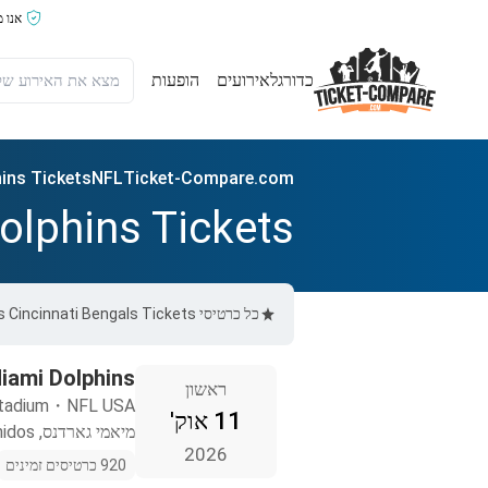
אנו 
כדורגל
אירועים
הופעות
hins Tickets
NFL
Ticket-Compare.com
olphins Tickets
כל כרטיסי Miami Dolphins vs Cincinnati Bengals Tickets ב-Ticket-Compare.com הם אותנטיים, ממוכרים מאומתים מראש שמספקים אחריות של 100%.
Miami Dolphins
ראשון
tadium
・
NFL USA
11 אוק'
מיאמי גארדנס, Estados Unidos
2026
920 כרטיסים זמינים