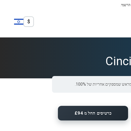
 הרשמי.
$
Cinc
כרטיסים החל מ £94