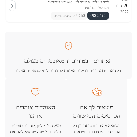
ליגה אנגלית - פרמייר ליג
・
אצטדיון איתיחאד
20 פבר'
מנצ'סטר, בריטניה
2027
החל מ €93
4,050 כרטיסים זמינים
האתרים הבטוחים והמאובטחים בעולם
כל האתרים עוברים בדיקות אמינות קפדניות לפני שמוצגים אצלנו
מוצאים לך את
האוהדים אוהבים
הכרטיסים הכי שווים
אותנו
השוואה מהירה ובטוחה בין כל
מעל 2.5 מיליון אוהדים סומכים
אתרי הכרטיסים בחיפוש אחד
עלינו בכל שנה שנמצא להם את