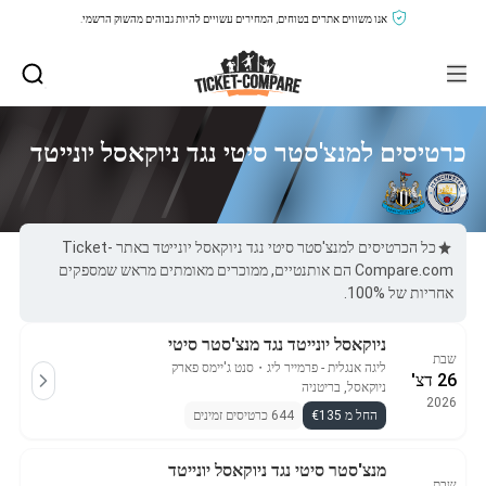
אנו משווים אתרים בטוחים, המחירים עשויים להיות גבוהים מהשוק הרשמי.
כרטיסים למנצ'סטר סיטי נגד ניוקאסל יונייטד
כל הכרטיסים למנצ'סטר סיטי נגד ניוקאסל יונייטד באתר Ticket-
Compare.com הם אותנטיים, ממוכרים מאומתים מראש שמספקים
אחריות של 100%.
ניוקאסל יונייטד נגד מנצ'סטר סיטי
שבת
ליגה אנגלית - פרמייר ליג
・
סנט ג'יימס פארק
26 דצ'
ניוקאסל, בריטניה
2026
החל מ €135
644 כרטיסים זמינים
מנצ'סטר סיטי נגד ניוקאסל יונייטד
שבת