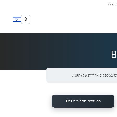
 הרשמי.
$
B
כרטיסים החל מ €212