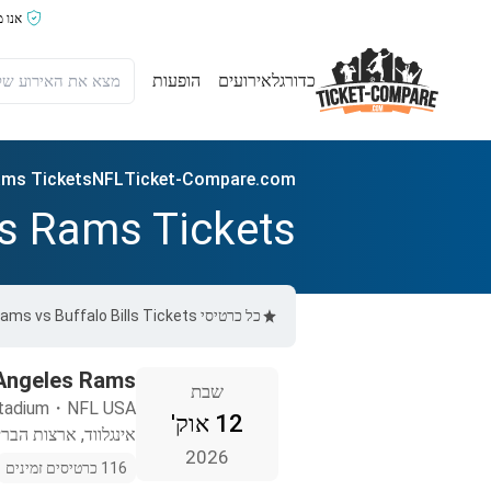
אנו 
כדורגל
אירועים
הופעות
Rams Tickets
NFL
Ticket-Compare.com
es Rams Tickets
כל כרטיסי Los Angeles Rams vs Buffalo Bills Tickets ב-Ticket-Compare.com הם אותנטיים, ממוכרים מאומתים מראש שמספקים אחריות של 100%.
s Angeles Rams
שבת
tadium
・
NFL USA
12 אוק'
אינגלווד, ארצות הברי
2026
116 כרטיסים זמינים