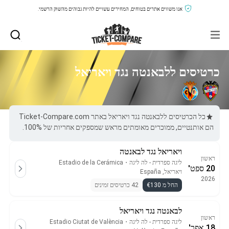
אנו משווים אתרים בטוחים, המחירים עשויים להיות גבוהים מהשוק הרשמי.
כרטיסים ללבאנטה נגד ויאריאל
כל הכרטיסים ללבאנטה נגד ויאריאל באתר Ticket-Compare.com
הם אותנטיים, ממוכרים מאומתים מראש שמספקים אחריות של 100%.
ויאריאל נגד לבאנטה
ראשון
ליגה ספרדית - לה ליגה
・
Estadio de la Cerámica
20 ספט'
ויאריאל, España
2026
החל מ €130
42 כרטיסים זמינים
לבאנטה נגד ויאריאל
ראשון
ליגה ספרדית - לה ליגה
・
Estadio Ciutat de València
18 אפר'