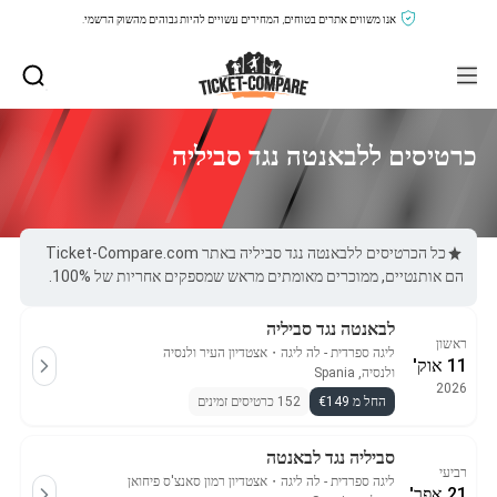
אנו משווים אתרים בטוחים, המחירים עשויים להיות גבוהים מהשוק הרשמי.
כרטיסים ללבאנטה נגד סביליה
כל הכרטיסים ללבאנטה נגד סביליה באתר Ticket-Compare.com
הם אותנטיים, ממוכרים מאומתים מראש שמספקים אחריות של 100%.
לבאנטה נגד סביליה
ראשון
ליגה ספרדית - לה ליגה
・
אצטדיון העיר ולנסיה
11 אוק'
ולנסיה, Spania
2026
החל מ €149
152 כרטיסים זמינים
סביליה נגד לבאנטה
רביעי
ליגה ספרדית - לה ליגה
・
אצטדיון רמון סאנצ'ס פיחואן
21 אפר'