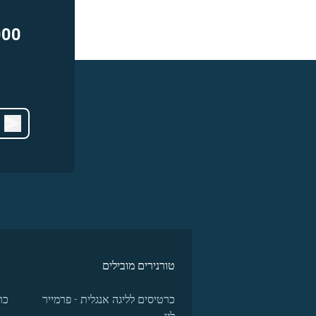
000
טורנירים מובילים
כרטיסים לליגה אנגלית - פרמייר
כר