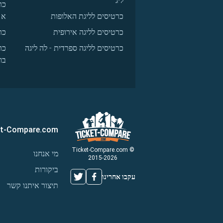
ליג
כר
כרטיסים לליגת האלופות
א
כרטיסים לליגה אירופית
כר
כרטיסים לליגה ספרדית - לה ליגה
כר
בו
et-Compare.com
© Ticket-Compare.com
מי אנחנו
2015-2026
ביקורות
עקבו אחרינו
תיצור איתנו קשר