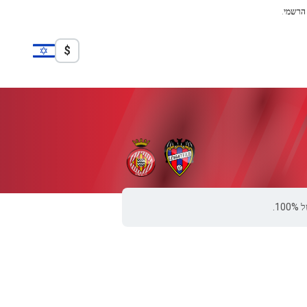
 הרשמי.
$