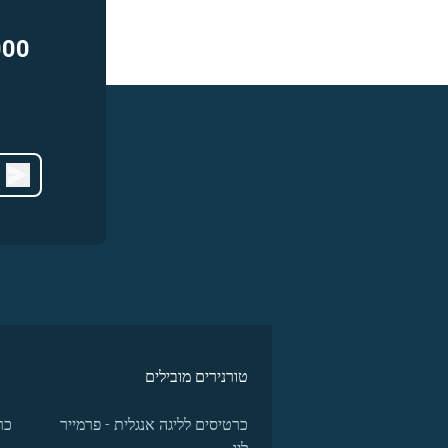
000
טורנירים מובילים
כרטיסים לליגה אנגלית - פרמייר
כר