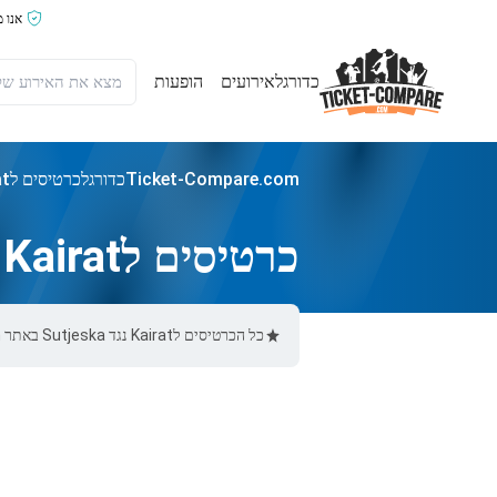
אנו 
כדורגל
אירועים
הופעות
Ticket-Compare.com
כדורגל
כרטיסים לKairat נגד Sutjeska
כרטיסים לKairat נגד Sutjeska
כל הכרטיסים לKairat נגד Sutjeska באתר Ticket-Compare.com הם אותנטיים, ממוכרים מאומתים מראש שמספקים אחריות של 100%.