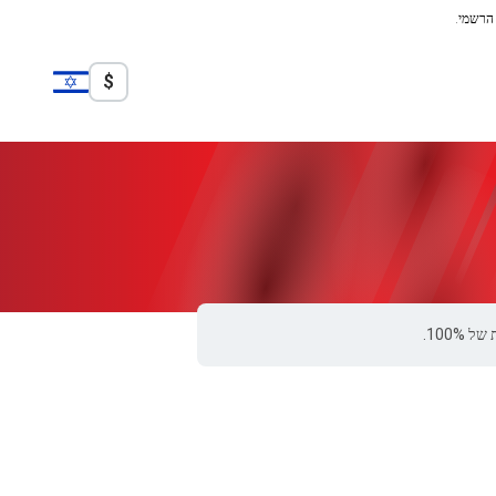
 הרשמי.
$