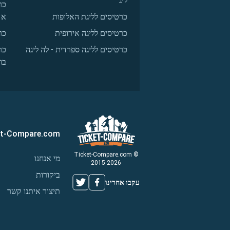
ליג
כר
כרטיסים לליגת האלופות
א
כרטיסים לליגה אירופית
כר
כרטיסים לליגה ספרדית - לה ליגה
כר
בו
et-Compare.com
© Ticket-Compare.com
מי אנחנו
2015-2026
ביקורות
עקבו אחרינו
תיצור איתנו קשר