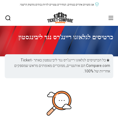
אנו משווים אתרים בטוחים, המחירים עשויים להיות גבוהים מהשוק הרשמי.
כרטיסים לגלאזגו ריינג'רס נגד ליבינגסטון
כל הכרטיסים לגלאזגו ריינג'רס נגד ליבינגסטון באתר Ticket-
Compare.com הם אותנטיים, ממוכרים מאומתים מראש שמספקים
אחריות של 100%.