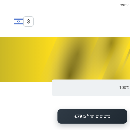
 הרשמי.
$
כרטיסים החל מ €79