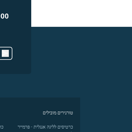
000
טורנירים מובילים
כרטיסים לליגה אנגלית - פרמייר
כר