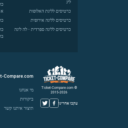
ליג
כר
כרטיסים לליגת האלופות
א
כרטיסים לליגה אירופית
כר
כרטיסים לליגה ספרדית - לה ליגה
כר
בו
et-Compare.com
© Ticket-Compare.com
מי אנחנו
2015-2026
ביקורות
עקבו אחרינו
תיצור איתנו קשר