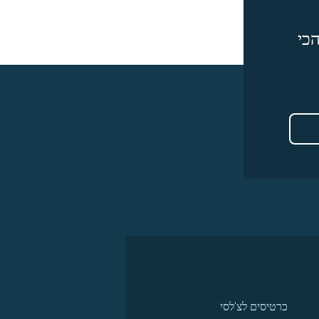
כי
כרטיסים לצ'לסי