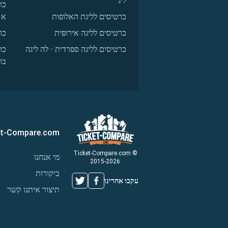
ליג
כר
כרטיסים לליגת האלופות
א
כרטיסים לליגה אירופית
כר
כרטיסים לליגה ספרדית - לה ליגה
כר
בו
et-Compare.com
© Ticket-Compare.com
מי אנחנו
2015-2026
ביקורות
עקבו אחרינו
תיצור איתנו קשר