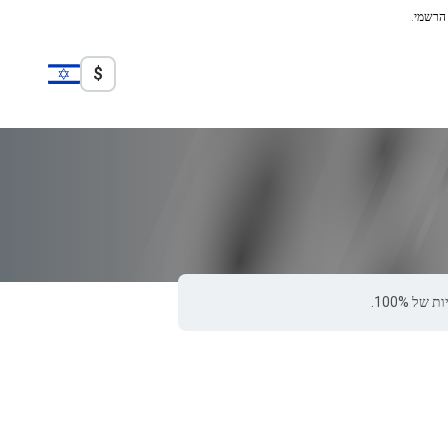
 הרשמי.
$