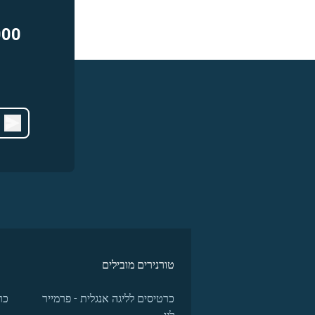
000
טורנירים מובילים
כרטיסים לליגה אנגלית - פרמייר
כר